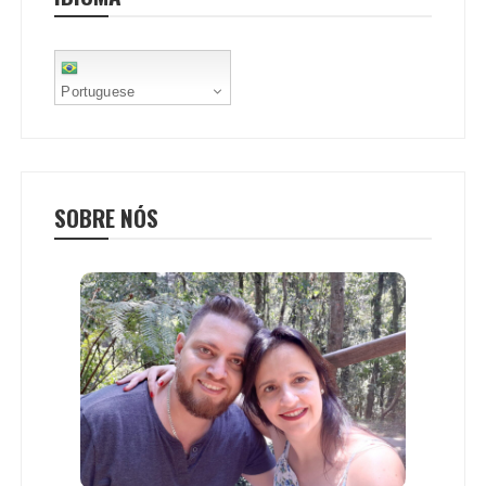
t
Portuguese
SOBRE NÓS