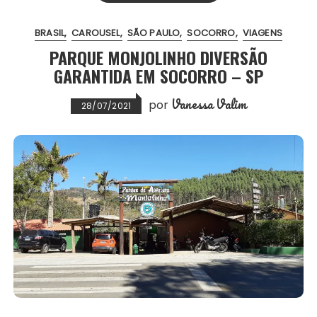
o
e
A
r
BRASIL
CAROUSEL
SÃO PAULO
SOCORRO
VIAGENS
o
r
p
e
PARQUE MONJOLINHO DIVERSÃO
k
p
s
GARANTIDA EM SOCORRO – SP
t
Vanessa Valim
por
28/07/2021