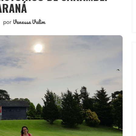
ARANÁ
Vanessa Valim
por