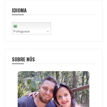
o
r
p
e
IDIOMA
k
p
s
t
Portuguese
SOBRE NÓS