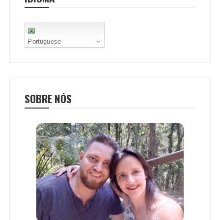
t
Portuguese
SOBRE NÓS