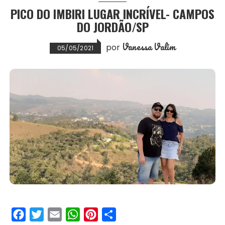
PICO DO IMBIRI LUGAR INCRÍVEL- CAMPOS
t
DO JORDÃO/SP
Vanessa Valim
por
05/05/2021
F
T
E
W
P
S