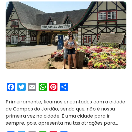
F
T
E
W
P
S
a
w
m
h
i
h
Primeiramente, ficamos encantados com a cidade
c
i
a
a
n
a
de Campos do Jordão, sendo que, não é nossa
e
t
i
t
t
r
primeira vez na cidade. É uma cidade para ir
b
t
l
s
e
e
sempre, pois, apresenta muitas atrações para…
o
e
A
r