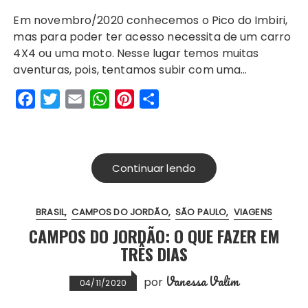
a
w
m
h
i
h
Em novembro/2020 conhecemos o Pico do Imbiri,
c
i
a
a
n
a
mas para poder ter acesso necessita de um carro
e
t
i
t
t
r
4X4 ou uma moto. Nesse lugar temos muitas
b
t
l
s
e
e
aventuras, pois, tentamos subir com uma…
o
e
A
r
F
T
E
W
P
S
o
r
p
e
a
w
m
h
i
h
k
p
s
c
i
a
a
n
a
t
e
t
i
t
t
r
Continuar lendo
b
t
l
s
e
e
o
e
A
r
BRASIL
CAMPOS DO JORDÃO
SÃO PAULO
VIAGENS
o
r
p
e
CAMPOS DO JORDÃO: O QUE FAZER EM
k
p
s
TRÊS DIAS
t
Vanessa Valim
por
04/11/2020