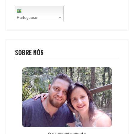
t
Portuguese
SOBRE NÓS