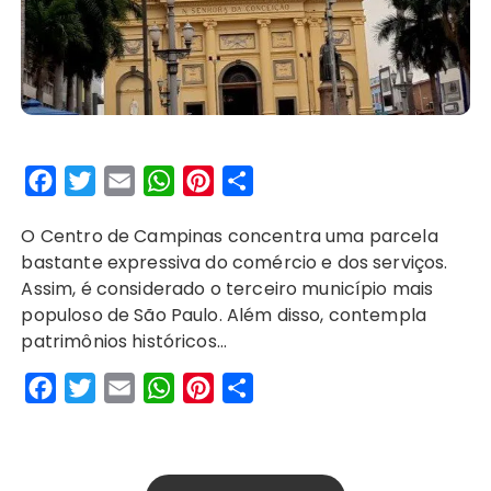
F
T
E
W
P
S
a
w
m
h
i
h
O Centro de Campinas concentra uma parcela
c
i
a
a
n
a
bastante expressiva do comércio e dos serviços.
e
t
i
t
t
r
Assim, é considerado o terceiro município mais
b
t
l
s
e
e
populoso de São Paulo. Além disso, contempla
o
e
A
r
patrimônios históricos…
o
r
p
e
F
T
E
W
P
S
k
p
s
a
w
m
h
i
h
t
c
i
a
a
n
a
e
t
i
t
t
r