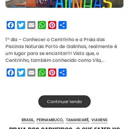
F
T
E
W
P
S
a
w
m
h
i
h
1º dia – Conhecer o Centrinho e a Praia das
c
i
a
a
n
a
Piscinas Naturais Porto de Galinhas, realmente é
e
t
i
t
t
r
um lugar para se encantar!!! Visto que, o
b
t
l
s
e
e
Centrinho, também conhecido como Vila,…
o
e
A
r
F
T
E
W
P
S
o
r
p
e
a
w
m
h
i
h
k
p
s
c
i
a
a
n
a
t
e
t
i
t
t
r
Continuar lendo
b
t
l
s
e
e
o
e
A
r
BRASIL
PERNAMBUCO
TAMANDARÉ
VIAGENS
o
r
p
e
k
p
s