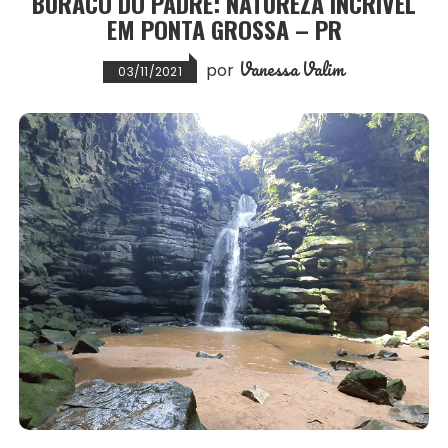
BURACO DO PADRE: NATUREZA INCRÍVEL
EM PONTA GROSSA – PR
t
Vanessa Valim
por
03/11/2021