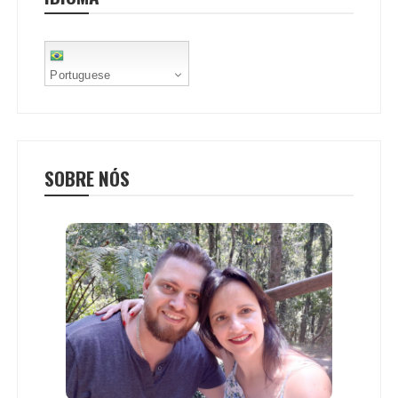
t
Portuguese
SOBRE NÓS