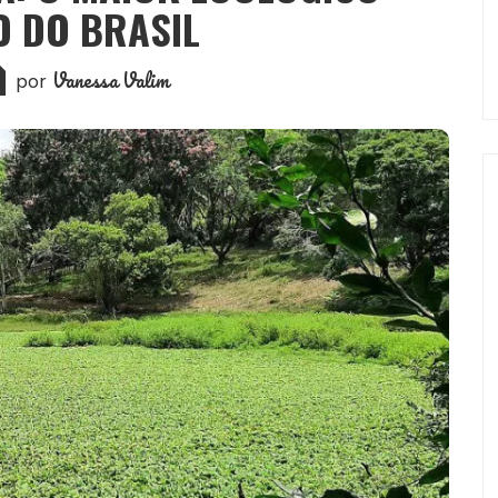
O DO BRASIL
Vanessa Valim
por