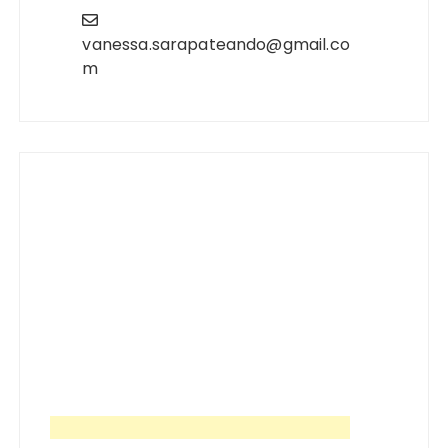
vanessa.sarapateando@gmail.co
m