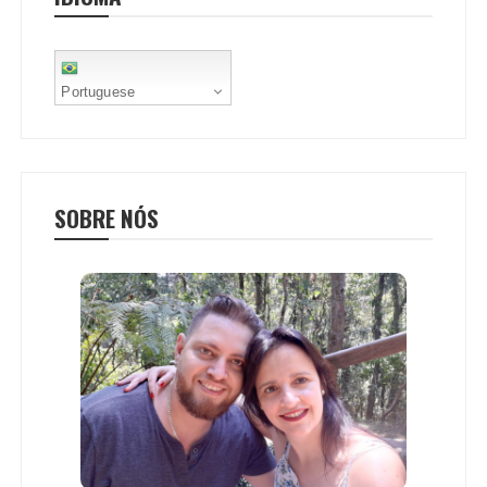
t
Portuguese
SOBRE NÓS