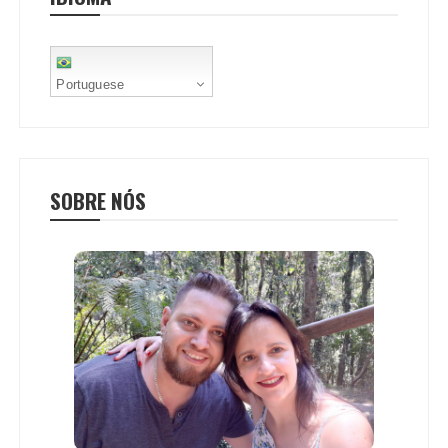
t
Portuguese
SOBRE NÓS