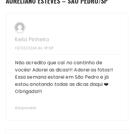
AURELIANO ESTEVES – SÃO PEDRO/SP
”
Keila Pinheiro
13/03/2024 às 18:58
Não acredito que caí no cantinho de
vocês! Adorei as dicas!!! Adorei as fotos!!
Essa semana estarei em São Pedro e já
estou anotando todas as dicas daqui ❤️
Obrigada!!!
Responder