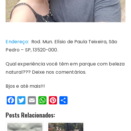
Endereço:
Rod. Mun. Elísio de Paula Teixeira, São
Pedro – SP, 13520-000.
Qual experiência você têm em parque com beleza
natural??? Deixe nos comentários.
Bjos e até mais!!!
F
T
E
W
P
S
a
w
m
h
i
h
Posts Relacionados:
c
i
a
a
n
a
e
t
i
t
t
r