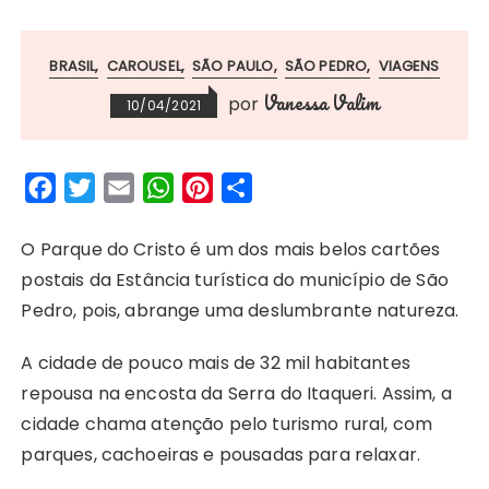
BRASIL
CAROUSEL
SÃO PAULO
SÃO PEDRO
VIAGENS
Vanessa Valim
por
10/04/2021
F
T
E
W
P
S
a
w
m
h
i
h
c
i
a
a
n
a
O Parque do Cristo é um dos mais belos cartões
e
t
i
t
t
r
postais da Estância turística do município de São
b
t
l
s
e
e
Pedro, pois, abrange uma deslumbrante natureza.
o
e
A
r
A cidade de pouco mais de 32 mil habitantes
o
r
p
e
repousa na encosta da Serra do Itaqueri. Assim, a
k
p
s
cidade chama atenção pelo turismo rural, com
t
parques, cachoeiras e pousadas para relaxar.