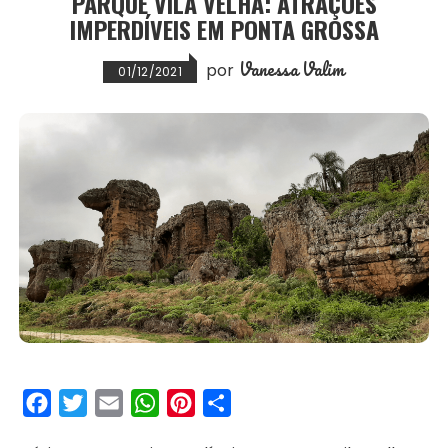
PARQUE VILA VELHA: ATRAÇÕES
IMPERDÍVEIS EM PONTA GROSSA
t
Vanessa Valim
por
01/12/2021
F
T
E
W
P
S
a
w
m
h
i
h