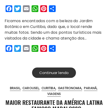
F
T
E
W
P
S
a
w
m
h
i
h
Ficamos encantados com a beleza do Jardim
c
i
a
a
n
a
Botânico em Curitiba, dado que, o local rende
e
t
i
t
t
r
muitas fotos. Sendo um dos pontos turísticos mais
b
t
l
s
e
e
visitados da cidade e chama atenção dos…
o
e
A
r
F
T
E
W
P
S
o
r
p
e
a
w
m
h
i
h
k
p
s
c
i
a
a
n
a
t
e
t
i
t
t
r
Continuar lendo
b
t
l
s
e
e
o
e
A
r
BRASIL
CAROUSEL
CURITIBA
GASTRONOMIA
PARANÁ
o
r
p
e
VIAGENS
k
p
s
MAIOR RESTAURANTE DA AMÉRICA LATINA
t