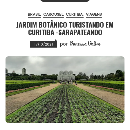
o
e
A
r
BRASIL
CAROUSEL
CURITIBA
VIAGENS
o
r
p
e
JARDIM BOTÂNICO TURISTANDO EM
k
p
s
CURITIBA -SARAPATEANDO
t
Vanessa Valim
por
17/10/2021