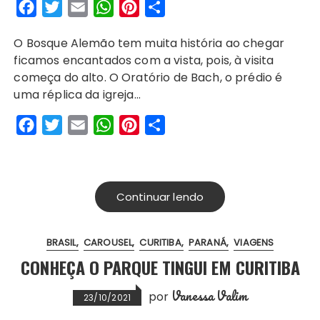
F
T
E
W
P
S
a
w
m
h
i
h
O Bosque Alemão tem muita história ao chegar
c
i
a
a
n
a
ficamos encantados com a vista, pois, à visita
e
t
i
t
t
r
começa do alto. O Oratório de Bach, o prédio é
b
t
l
s
e
e
uma réplica da igreja…
o
e
A
r
F
T
E
W
P
S
o
r
p
e
a
w
m
h
i
h
k
p
s
c
i
a
a
n
a
t
e
t
i
t
t
r
Continuar lendo
b
t
l
s
e
e
o
e
A
r
BRASIL
CAROUSEL
CURITIBA
PARANÁ
VIAGENS
o
r
p
e
CONHEÇA O PARQUE TINGUI EM CURITIBA
k
p
s
t
Vanessa Valim
por
23/10/2021