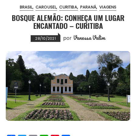
BRASIL
CAROUSEL
CURITIBA
PARANÁ
VIAGENS
o
r
p
e
BOSQUE ALEMÃO: CONHEÇA UM LUGAR
k
p
s
ENCANTADO – CURITIBA
t
Vanessa Valim
por
28/10/2021