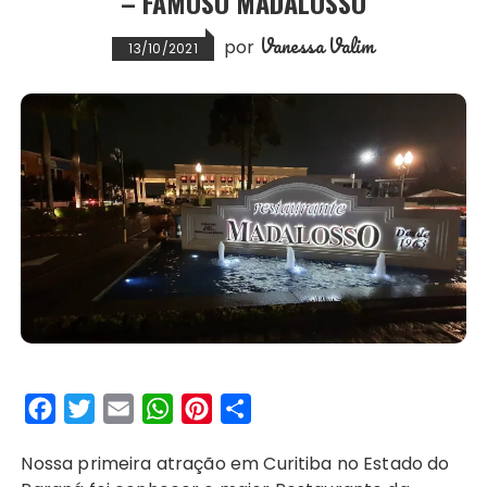
– FAMOSO MADALOSSO
Vanessa Valim
por
13/10/2021
F
T
E
W
P
S
a
w
m
h
i
h
Nossa primeira atração em Curitiba no Estado do
c
i
a
a
n
a