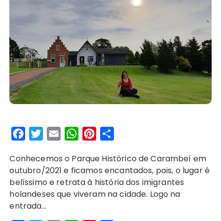
F
T
E
W
P
S
a
w
m
h
i
h
Conhecemos o Parque Histórico de Carambeí em
c
i
a
a
n
a
outubro/2021 e ficamos encantados, pois, o lugar é
e
t
i
t
t
r
belíssimo e retrata à história dos imigrantes
b
t
l
s
e
e
holandeses que viveram na cidade. Logo na
o
e
A
r
entrada…
o
r
p
e