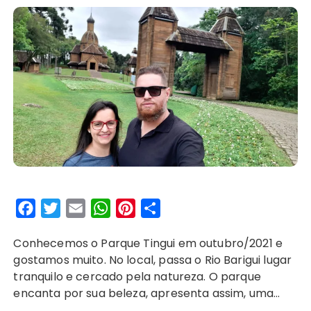
F
T
E
W
P
S
a
w
m
h
i
h
Conhecemos o Parque Tingui em outubro/2021 e
c
i
a
a
n
a
gostamos muito. No local, passa o Rio Barigui lugar
e
t
i
t
t
r
tranquilo e cercado pela natureza. O parque
b
t
l
s
e
e
encanta por sua beleza, apresenta assim, uma…
o
e
A
r