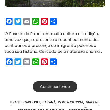
F
T
E
W
P
S
a
w
m
h
i
h
O Bosque do Papa tem muita cultura e tradição,
c
i
a
a
n
a
uma vez que, representa o reconhecimento dos
e
t
i
t
t
r
curitibanos à presença do imigrante polonês e
b
t
l
s
e
e
toda sua história. Cercado pela natureza chama…
o
e
A
r
F
T
E
W
P
S
o
r
p
e
a
w
m
h
i
h
k
p
s
c
i
a
a
n
a
t
e
t
i
t
t
r
Continuar lendo
b
t
l
s
e
e
o
e
A
r
BRASIL
CAROUSEL
PARANÁ
PONTA GROSSA
VIAGENS
o
r
p
e
k
p
s