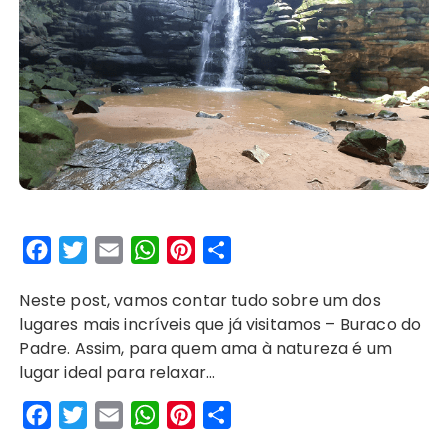
F
T
E
W
P
S
a
w
m
h
i
h
Neste post, vamos contar tudo sobre um dos
c
i
a
a
n
a
lugares mais incríveis que já visitamos – Buraco do
e
t
i
t
t
r
Padre. Assim, para quem ama à natureza é um
b
t
l
s
e
e
lugar ideal para relaxar…
o
e
A
r
F
T
E
W
P
S
o
r
p
e
a
w
m
h
i
h
k
p
s