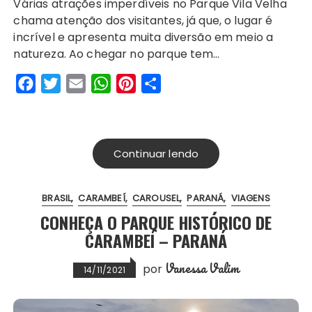
Várias atrações imperdíveis no Parque Vila Velha
c
i
a
a
n
a
chama atenção dos visitantes, já que, o lugar é
e
t
i
t
t
r
incrível e apresenta muita diversão em meio a
b
t
l
s
e
e
natureza. Ao chegar no parque tem…
o
e
A
r
F
T
E
W
P
S
o
r
p
e
a
w
m
h
i
h
k
p
s
c
i
a
a
n
a
t
e
t
i
t
t
r
Continuar lendo
b
t
l
s
e
e
o
e
A
r
BRASIL
CARAMBEÍ
CAROUSEL
PARANÁ
VIAGENS
o
r
p
e
CONHEÇA O PARQUE HISTÓRICO DE
k
p
s
CARAMBEÍ – PARANÁ
t
Vanessa Valim
por
14/11/2021