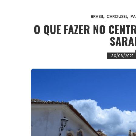
o
r
p
e
k
p
s
BRASIL
CAROUSEL
PA
t
O QUE FAZER NO CENT
SARA
30/06/2021