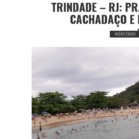
t
TRINDADE – RJ: PR
CACHADAÇO E 
10/07/2021