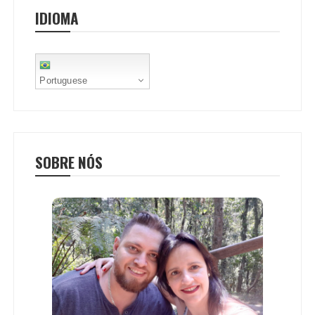
o
r
p
e
IDIOMA
k
p
s
t
Portuguese
SOBRE NÓS