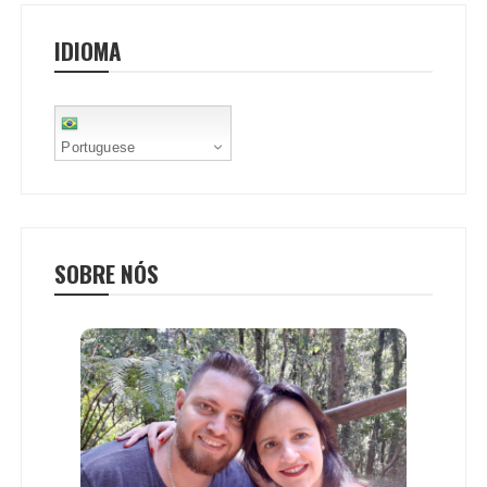
o
r
p
e
IDIOMA
k
p
s
t
Portuguese
SOBRE NÓS