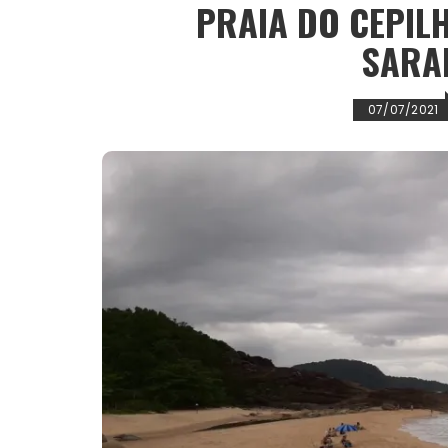
t
PRAIA DO CEPIL
SARA
07/07/2021