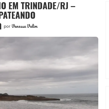
HO EM TRINDADE/RJ –
PATEANDO
Vanessa Valim
por