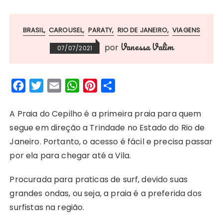
BRASIL
CAROUSEL
PARATY
RIO DE JANEIRO
VIAGENS
Vanessa Valim
por
07/07/2021
F
T
E
W
P
S
a
w
m
h
i
h
c
i
a
a
n
a
A Praia do Cepilho é a primeira praia para quem
e
t
i
t
t
r
segue em direção a Trindade no Estado do Rio de
b
t
l
s
e
e
Janeiro. Portanto, o acesso é fácil e precisa passar
o
e
A
r
por ela para chegar até a Vila.
o
r
p
e
Procurada para praticas de surf, devido suas
k
p
s
grandes ondas, ou seja, a praia é a preferida dos
t
surfistas na região.