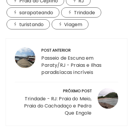
Praia do Cepilho
RJ
sarapateando
Trindade
turistando
Viagem
Navegação
de
POST ANTERIOR
Post
Passeio de Escuna em
Paraty/RJ - Praias e Ilhas
paradisíacas incríveis
PRÓXIMO POST
Trindade - RJ: Praia do Meio,
Praia do Cachadaço e Pedra
Que Engole