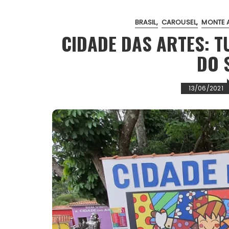
o
r
p
e
k
p
s
BRASIL
CAROUSEL
MONTE A
t
CIDADE DAS ARTES: 
DO 
13/06/2021