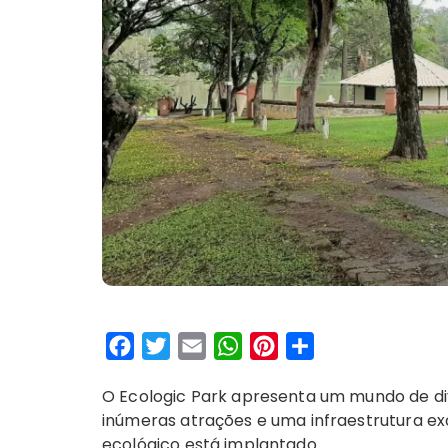
F
T
E
W
P
S
a
w
m
h
i
h
O Ecologic Park apresenta um mundo de div
c
i
a
a
n
a
inúmeras atrações e uma infraestrutura e
e
t
i
t
t
r
ecológico está implantado…