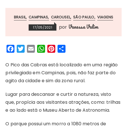
BRASIL
CAMPINAS
CAROUSEL
SÃO PAULO
VIAGENS
Vanessa Valim
por
17/05/2021
F
T
E
W
P
S
a
w
m
h
i
h
c
i
a
a
n
a
O Pico das Cabras está localizado em uma região
e
t
i
t
t
r
privilegiada em Campinas, pois, não faz parte do
b
t
l
s
e
e
agito da cidade e sim da zona rural.
o
e
A
r
Lugar para descansar e curtir a natureza, visto
o
r
p
e
que, propícia aos visitantes atrações, como: trilhas
k
p
s
e ao lado está o Museu Aberto de Astronomia.
t
O parque possui um morro a 1080 metros de