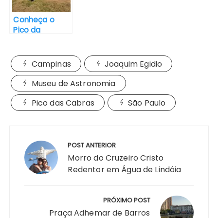
Conheça o
Pico da
Cascavel em
Socorro/SP
Campinas
Joaquim Egidio
Museu de Astronomia
Pico das Cabras
São Paulo
Navegação
de
POST ANTERIOR
Post
Morro do Cruzeiro Cristo
Redentor em Água de Lindóia
PRÓXIMO POST
Praça Adhemar de Barros