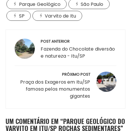
Parque Geológico
São Paulo
t
SP
Varvito de Itu
Navegação
de
POST ANTERIOR
Post
Fazenda do Chocolate diversão
e natureza - Itu/SP
PRÓXIMO POST
Praça dos Exageros em Itu/SP
famosa pelos monumentos
gigantes
UM COMENTÁRIO EM “
PARQUE GEOLÓGICO DO
VARVITO EM ITU/SP ROCHAS SEDIMENTARES
”