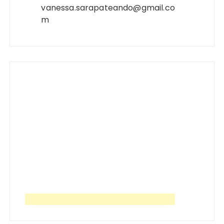
vanessa.sarapateando@gmail.co
m