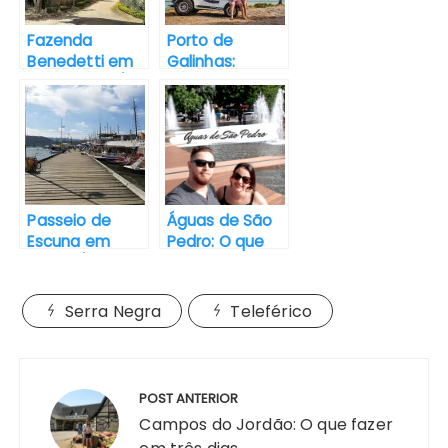
k
p
s
Fazenda
Porto de
t
Benedetti em
Galinhas:
Serra Negra/SP
Passeio de
Buggy de
Ponta a Ponta
Passeio de
Águas de São
Escuna em
Pedro: O que
Paraty/RJ –
fazer em um
Praias e Ilhas
dia
paradisíacas
Serra Negra
Teleférico
incríveis
POST ANTERIOR
Campos do Jordão: O que fazer