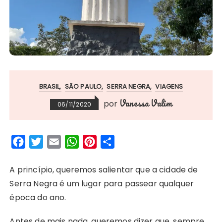
BRASIL
SÃO PAULO
SERRA NEGRA
VIAGENS
Vanessa Valim
por
06/11/2020
F
T
E
W
P
S
a
w
m
h
i
h
c
i
a
a
n
a
A princípio, queremos salientar que a cidade de
e
t
i
t
t
r
Serra Negra é um lugar para passear qualquer
b
t
l
s
e
e
época do ano.
o
e
A
r
Antes de mais nada, queremos dizer que, sempre