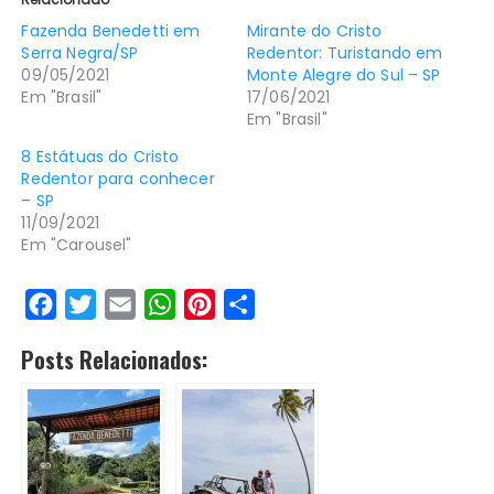
Fazenda Benedetti em
Mirante do Cristo
Serra Negra/SP
Redentor: Turistando em
09/05/2021
Monte Alegre do Sul – SP
Em "Brasil"
17/06/2021
Em "Brasil"
8 Estátuas do Cristo
Redentor para conhecer
– SP
11/09/2021
Em "Carousel"
F
T
E
W
P
S
a
w
m
h
i
h
Posts Relacionados:
c
i
a
a
n
a
e
t
i
t
t
r
b
t
l
s
e
e
o
e
A
r
o
r
p
e