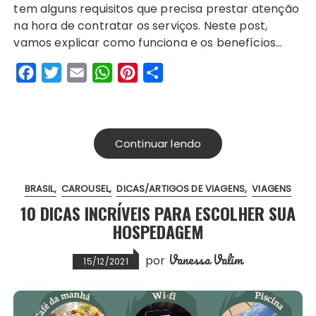
tem alguns requisitos que precisa prestar atenção
e
t
i
t
t
r
na hora de contratar os serviços. Neste post,
b
t
l
s
e
e
vamos explicar como funciona e os benefícios…
o
e
A
r
F
T
E
W
P
S
o
r
p
e
a
w
m
h
i
h
k
p
s
c
i
a
a
n
a
t
e
t
i
t
t
r
Continuar lendo
b
t
l
s
e
e
o
e
A
r
BRASIL
CAROUSEL
DICAS/ARTIGOS DE VIAGENS
VIAGENS
o
r
p
e
10 DICAS INCRÍVEIS PARA ESCOLHER SUA
k
p
s
HOSPEDAGEM
t
Vanessa Valim
por
15/12/2021