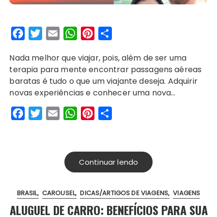
F
T
E
W
P
S
a
w
m
h
i
h
Nada melhor que viajar, pois, além de ser uma
c
i
a
a
n
a
terapia para mente encontrar passagens aéreas
e
t
i
t
t
r
baratas é tudo o que um viajante deseja. Adquirir
b
t
l
s
e
e
novas experiências e conhecer uma nova…
o
e
A
r
F
T
E
W
P
S
o
r
p
e
a
w
m
h
i
h
k
p
s
c
i
a
a
n
a
t
e
t
i
t
t
r
Continuar lendo
b
t
l
s
e
e
o
e
A
r
BRASIL
CAROUSEL
DICAS/ARTIGOS DE VIAGENS
VIAGENS
o
r
p
e
ALUGUEL DE CARRO: BENEFÍCIOS PARA SUA
k
p
s