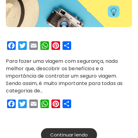
F
T
E
W
P
S
a
w
m
h
i
h
Para fazer uma viagem com segurança, nada
c
i
a
a
n
a
melhor que, descobrir os benefícios e a
e
t
i
t
t
r
importância de contratar um seguro viagem.
b
t
l
s
e
e
Sendo assim, é muito importante para todas as
o
e
A
r
categorias de…
o
r
p
e
F
T
E
W
P
S
k
p
s
a
w
m
h
i
h
t
c
i
a
a
n
a
e
t
i
t
t
r
Continuar lendo