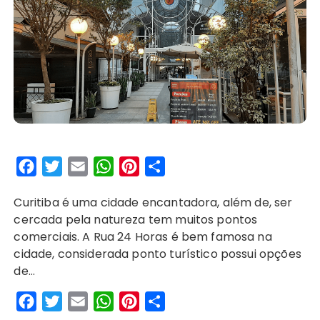
F
T
E
W
P
S
a
w
m
h
i
h
Curitiba é uma cidade encantadora, além de, ser
c
i
a
a
n
a
cercada pela natureza tem muitos pontos
e
t
i
t
t
r
comerciais. A Rua 24 Horas é bem famosa na
b
t
l
s
e
e
cidade, considerada ponto turístico possui opções
o
e
A
r
de…
o
r
p
e
F
T
E
W
P
S
k
p
s