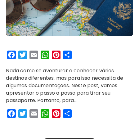
F
T
E
W
P
S
a
w
m
h
i
h
Nada como se aventurar e conhecer vários
c
i
a
a
n
a
destinos diferentes, mas para isso necessita de
e
t
i
t
t
r
algumas documentações. Neste post, vamos
b
t
l
s
e
e
apresentar o passo a passo para tirar seu
o
e
A
r
passaporte. Portanto, para…
o
r
p
e
F
T
E
W
P
S
k
p
s
a
w
m
h
i
h
t
c
i
a
a
n
a