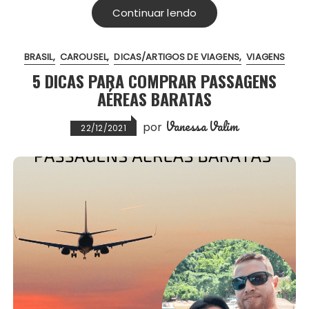
e
t
i
t
t
r
Continuar lendo
b
t
l
s
e
e
o
e
A
r
BRASIL
CAROUSEL
DICAS/ARTIGOS DE VIAGENS
VIAGENS
o
r
p
e
5 DICAS PARA COMPRAR PASSAGENS
k
p
s
AÉREAS BARATAS
t
Vanessa Valim
por
22/12/2021