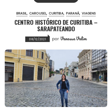
b
t
l
s
e
e
o
e
A
r
BRASIL
CAROUSEL
CURITIBA
PARANÁ
VIAGENS
o
r
p
e
CENTRO HISTÓRICO DE CURITIBA –
k
p
s
SARAPATEANDO
t
Vanessa Valim
por
08/12/2021