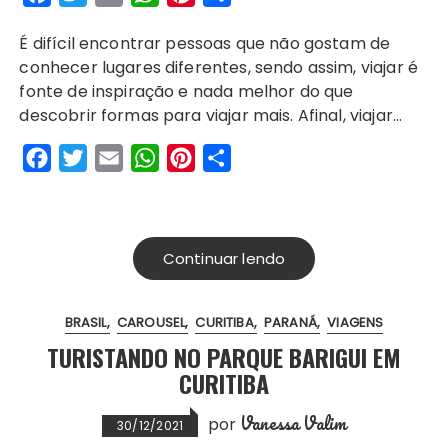
a
w
m
h
i
h
É difícil encontrar pessoas que não gostam de
c
i
a
a
n
a
conhecer lugares diferentes, sendo assim, viajar é
e
t
i
t
t
r
fonte de inspiração e nada melhor do que
b
t
l
s
e
e
descobrir formas para viajar mais. Afinal, viajar…
o
e
A
r
F
T
E
W
P
S
o
r
p
e
a
w
m
h
i
h
k
p
s
c
i
a
a
n
a
t
e
t
i
t
t
r
Continuar lendo
b
t
l
s
e
e
o
e
A
r
BRASIL
CAROUSEL
CURITIBA
PARANÁ
VIAGENS
o
r
p
e
TURISTANDO NO PARQUE BARIGUI EM
k
p
s
CURITIBA
t
Vanessa Valim
por
30/12/2021