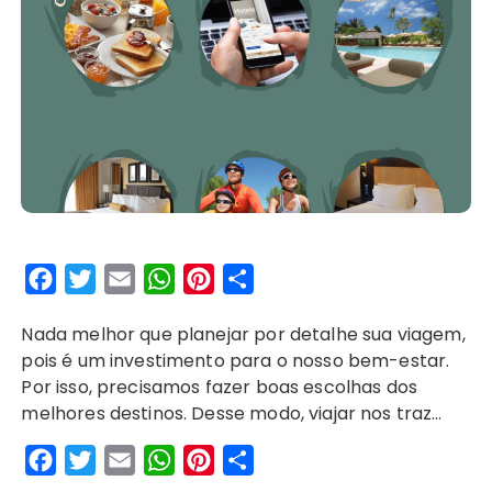
F
T
E
W
P
S
a
w
m
h
i
h
Nada melhor que planejar por detalhe sua viagem,
c
i
a
a
n
a
pois é um investimento para o nosso bem-estar.
e
t
i
t
t
r
Por isso, precisamos fazer boas escolhas dos
b
t
l
s
e
e
melhores destinos. Desse modo, viajar nos traz…
o
e
A
r
F
T
E
W
P
S
o
r
p
e
a
w
m
h
i
h