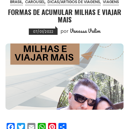
BRASIL
CAROUSEL
DICAS/ARTIGOS DE VIAGENS
VIAGENS
o
r
p
e
FORMAS DE ACUMULAR MILHAS E VIAJAR
k
p
s
MAIS
t
Vanessa Valim
por
07/01/2022
F
T
E
W
P
S