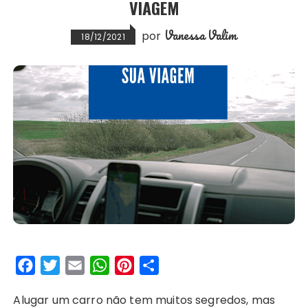
VIAGEM
t
Vanessa Valim
por
18/12/2021
F
T
E
W
P
S
a
w
m
h
i
h
Alugar um carro não tem muitos segredos, mas
c
i
a
a
n
a