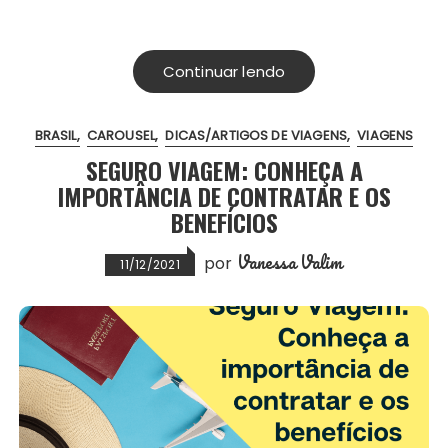
k
p
s
c
i
a
a
n
a
t
e
t
i
t
t
r
Continuar lendo
b
t
l
s
e
e
o
e
A
r
BRASIL
CAROUSEL
DICAS/ARTIGOS DE VIAGENS
VIAGENS
o
r
p
e
SEGURO VIAGEM: CONHEÇA A
k
p
s
IMPORTÂNCIA DE CONTRATAR E OS
t
BENEFÍCIOS
Vanessa Valim
por
11/12/2021