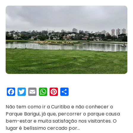
F
T
E
W
P
S
a
w
m
h
i
h
Não tem como ir a Curitiba e não conhecer o
c
i
a
a
n
a
Parque Barigui, já que, percorrer o parque causa
e
t
i
t
t
r
bem-estar e muita satisfação nos visitantes. O
b
t
l
s
e
e
lugar é belíssimo cercado por…