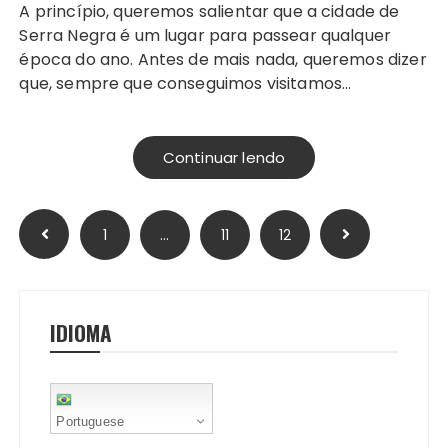
A princípio, queremos salientar que a cidade de
Serra Negra é um lugar para passear qualquer
época do ano. Antes de mais nada, queremos dizer
que, sempre que conseguimos visitamos…
Continuar lendo
Paginação
1
…
11
12
de
posts
IDIOMA
Portuguese